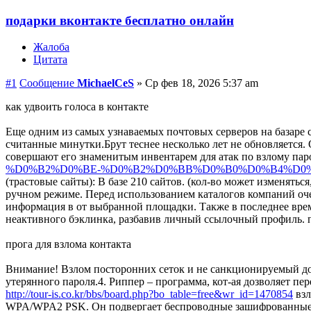
подарки вконтакте бесплатно онлайн
Жалоба
Цитата
#1
Сообщение
MichaelCeS
»
Ср фев 18, 2026 5:37 am
как удвоить голоса в контакте
Еще одним из самых узнаваемых почтовых серверов на базаре сч
считанные минутки.Брут теснее несколько лет не обновляется
совершают его знаменитым инвентарем для атак по взлому пар
%D0%B2%D0%BE-%D0%B2%D0%BB%D0%B0%D0%B4%D0%B
(трастовые сайты): В базе 210 сайтов. (кол-во может изменятьс
ручном режиме. Перед использованием каталогов компаний оче
информация в от выбранной площадки. Также в последнее время
неактивного бэклинка, разбавив личный ссылочный профиль. 
прога для взлома контакта
Внимание! Взлом посторонних сеток и не санкционируемый до
утерянного пароля.4. Риппер – программа, кот-ая дозволяет пе
http://tour-is.co.kr/bbs/board.php?bo_table=free&wr_id=1470854
взл
WPA/WPA2 PSK. Он подвергает беспроводные зашифрованные па