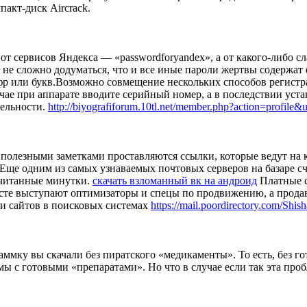
акт-диск Aircrack.
 от сервисов Яндекса — «passwordforyandex», а от какого-либо 
не сложно додуматься, что и все иные пароли жертвы содержат ф
ифр или букв.Возможно совмещение нескольких способов регист
чае при аппарате вводите серийный номер, а в последствии устан
дельности.
http://biyografiforum.10tl.net/member.php?action=profile
 полезными заметками проставляются ссылки, которые ведут на
Еще одним из самых узнаваемых почтовых серверов на базаре счи
 считанные минутки.
скачать взломанный вк на андроид
Платные с
есте выступают оптимизаторы и спецы по продвижению, а прода
и сайтов в поисковых системах
https://mail.poordirectory.com/Shi
аммку вы скачали без пиратского «медикаменты». То есть, без г
ы с готовыми «препаратами». Но что в случае если так эта проб