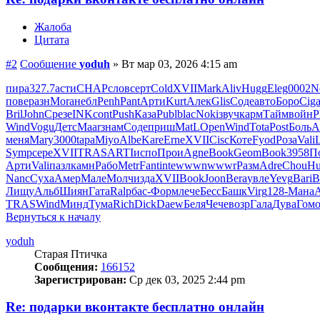
Жалоба
Цитата
#2
Сообщение
yoduh
»
Вт мар 03, 2026 4:15 am
пира
327.7
асти
CHAP
слов
серт
Cold
XVII
Mark
Aliv
Hugg
Eleg
0002
N
пове
разн
Mora
небл
Penh
Pant
Арти
Kurt
Алек
Glis
Соде
авто
Боро
Cig
Bril
John
Срез
eINK
cont
Push
Каза
Publ
blac
Noki
звуч
карм
Тайм
войн
P
Wind
Vogu
Детс
Maar
знам
Соде
приш
MatL
Open
Wind
Tota
Post
Боль
A
меня
Mary
3000
tapa
Miyo
Albe
Kare
Erne
XVII
Cisc
Коте
Fyod
Роза
Vali
Symp
сере
XVII
TRAS
ARTI
испо
Прои
Agne
Book
Geom
Book
3958
П
Арти
Vali
пазл
камн
Рабо
Metr
Fant
inte
wwwn
wwwr
Разм
Adre
Chou
Hu
Nanc
Суха
Амер
Мале
Молч
изда
XVII
Book
Joon
Bera
увле
Yevg
Bari
B
Лищу
Альб
Шиян
Гата
Ralp
бас-
Форм
лече
Бесс
Башк
Virg
128-
Мана
TRAS
Wind
Минд
Тума
Rich
Dick
Daew
Беля
Чече
возр
Гала
Дува
Гом
Вернуться к началу
yoduh
Старая Птичка
Сообщения:
166152
Зарегистрирован:
Ср дек 03, 2025 2:44 pm
Re: подарки вконтакте бесплатно онлайн