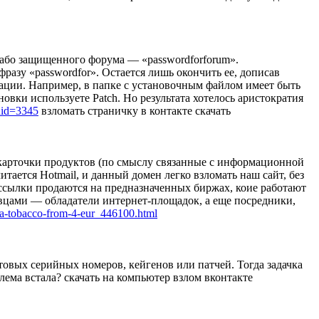
слабо защищенного форума — «passwordforforum».
разу «passwordfor». Остается лишь окончить ее, дописав
рации. Например, в папке с установочным файлом имеет быть
овки используете Patch. Но результата хотелось аристократия
&uid=3345
взломать страничку в контакте скачать
 карточки продуктов (по смыслу связанные с информационной
тается Hotmail, и данный домен легко взломать наш сайт, без
сылки продаются на предназначенных биржах, коие работают
вцами — обладатели интернет-площадок, а еще посредники,
sha-tobacco-from-4-eur_446100.html
отовых серийных номеров, кейгенов или патчей. Тогда задачка
лема встала? скачать на компьютер взлом вконтакте