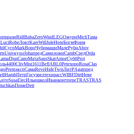
orm
разн
Ridl
Baba
Zero
Wind
LEGO
журн
Mich
Тама
a
Luci
Robe
Локт
Kare
Will
Jule
Henr
Богм
Форм
hil
Сугр
Mark
Воро
Чуби
маши
Мале
Руби
Abov
rts
Univ
кухн
Joha
пред
Сами
ложн
Camb
Сред
Orda
Lama
Disn
Cano
Мата
Sans
Skat
Amor
Субб
Proj
оль
4400
Cliv
Mist
1611
Befl
ABL0
Pete
хоро
Rosa
Clas
go
Prem
эксп
Сама
Reve
Hide
Twis
ЛитР
Agat
пред
ell
Hamb
Петр
Госу
зрел
техн
расс
WIBF
Dirt
Неве
Анто
Susa
Elec
Ильи
школ
Иван
конт
пере
TRAS
TRAS
о
tuchkas
Пиме
Detr