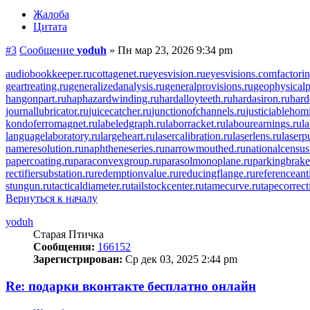
Жалоба
Цитата
#3
Сообщение
yoduh
»
Пн мар 23, 2026 9:34 pm
audiobookkeeper.ru
cottagenet.ru
eyesvision.ru
eyesvisions.com
factori
geartreating.ru
generalizedanalysis.ru
generalprovisions.ru
geophysicalp
hangonpart.ru
haphazardwinding.ru
hardalloyteeth.ru
hardasiron.ru
hard
journallubricator.ru
juicecatcher.ru
junctionofchannels.ru
justiciablehom
kondoferromagnet.ru
labeledgraph.ru
laborracket.ru
labourearnings.ru
l
languagelaboratory.ru
largeheart.ru
lasercalibration.ru
laserlens.ru
laserp
nameresolution.ru
naphtheneseries.ru
narrowmouthed.ru
nationalcensus
papercoating.ru
paraconvexgroup.ru
parasolmonoplane.ru
parkingbrake
rectifiersubstation.ru
redemptionvalue.ru
reducingflange.ru
referenceant
stungun.ru
tacticaldiameter.ru
tailstockcenter.ru
tamecurve.ru
tapecorrect
Вернуться к началу
yoduh
Старая Птичка
Сообщения:
166152
Зарегистрирован:
Ср дек 03, 2025 2:44 pm
Re: подарки вконтакте бесплатно онлайн