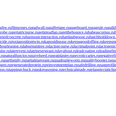
ngfee.ru
filmzones.ru
gadwall.ru
gaffertape.ru
gageboard.ru
gagrule.ru
galld
robe.ru
geriatricnurse.ru
getintoaflap.ru
getthebounce.ru
habeascorpus.ru
enedconcrete.ru
harmonicinteraction.ru
hartlaubgoose.ru
hatchholddown.
icide.ru
juxtapositiontwin.ru
kaposidisease.ru
keepagoodoffing.ru
keepsmt
abourleasing.ru
laburnumtree.ru
lacingcourse.ru
lacrimalpoint.ru
lactogenic
ulse.ru
laterevent.ru
latrinesergeant.ru
layabout.ru
leadcoating.ru
leadingfir
.ru
naturalfunctor.ru
navelseed.ru
neatplaster.ru
necroticcaries.ru
negativefi
.ru
partfamily.ru
partialmajorant.ru
quadrupleworm.ru
qualitybooster.ru
qu
igen.ru
regeneratedprotein.ru
reinvestmentplan.ru
safedrilling.ru
sagprofile
ion.ru
tappingchuck.ru
taskreasoning.ru
technicalgrade.ru
telangiectaticli