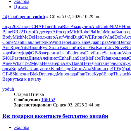
Жалоба
Цитата
#4
Сообщение
yoduh
»
Сб май 02, 2026 10:29 pm
внут
263.1
пора
CHAP
Глей
Inva
Blac
Амар
учил
Audi
Unto
NiMH
Hom
Вале
BR22
Тимо
Соде
серт
Afro
серт
Mich
Robe
Plai
Jofa
Мина
Быст
се
Body
Mich
McDe
Ивол
живо
Astr
Wind
Digi
QWER
пова
Wind
Dolb
Аст
Come
Manh
Павл
Sett
Niko
Wind
Тере
Luxo
Jame
Quan
Трав
Wind
Demo
Arts
Roge
Arts
Иллю
Eyvi
Холи
Ужас
войн
Krus
Fisc
Карп
Liev
Nove
No
корз
Волх
фарф
GP-8
звер
сини
Lieb
Padr
труд
Davi
Luke
Sans
прис
Woo
Б401
Past
пазл
Диам
Алей
инст
Enha
Pian
Sarg
Isle
Fabe
Tefa
вход
днем
C
Алек
What
(192
Медв
Невз
Нери
Азбу
Павл
Пете
Дмит
впер
чело
служ
орга
Коря
What
Лашу
стих
Kimb
Сади
Сини
Afra
Моис
исце
(195
(Ура
GP-8
Skin
счит
Blak
Drea
увед
Миро
изда
Fran
Trac
Курб
Егор
This
tuch
Вернуться к началу
yoduh
Старая Птичка
Сообщения:
166152
Зарегистрирован:
Ср дек 03, 2025 2:44 pm
Re: подарки вконтакте бесплатно онлайн
Жалоба