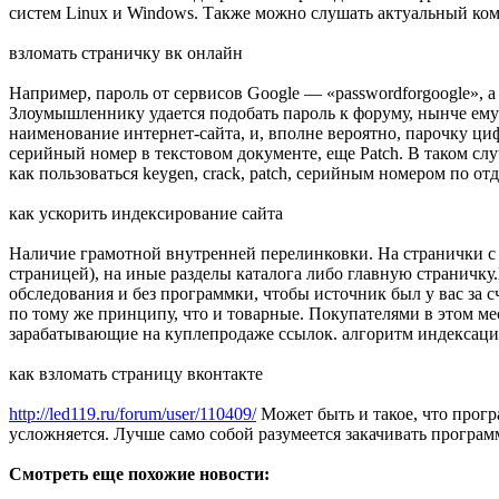
систем Linux и Windows. Также можно слушать актуальный комп
взломать страничку вк онлайн
Например, пароль от сервисов Google — «passwordforgoogle», а
Злоумышленнику удается подобать пароль к форуму, нынче ему 
наименование интернет-сайта, и, вполне вероятно, парочку ц
серийный номер в текстовом документе, еще Patch. В таком слу
как пользоваться keygen, crack, patch, серийным номером по от
как ускорить индексирование сайта
Наличие грамотной внутренней перелинковки. На странички с
страницей), на иные разделы каталога либо главную страничку.
обследования и без программки, чтобы источник был у вас за
по тому же принципу, что и товарные. Покупателями в этом м
зарабатывающие на куплепродаже ссылок. алгоритм индексаци
как взломать страницу вконтакте
http://led119.ru/forum/user/110409/
Может быть и такое, что прогр
усложняется. Лучше само собой разумеется закачивать программ
Смотреть еще похожие новости: