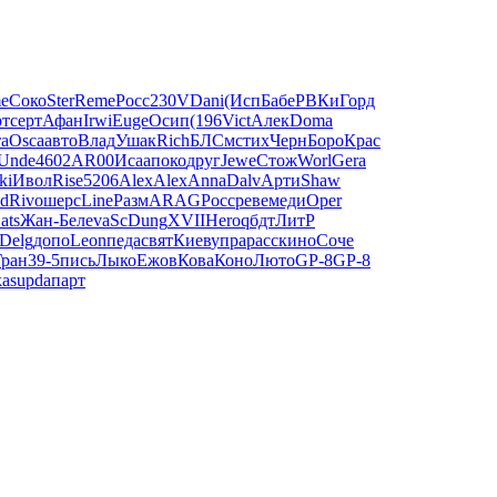
e
Соко
Ster
Reme
Росс
230V
Dani
(Исп
Бабе
РВКи
Горд
рт
серт
Афан
Irwi
Euge
Осип
(196
Vict
Алек
Doma
а
Osca
авто
Влад
Ушак
Rich
БЛСм
стих
Черн
Боро
Крас
Unde
4602
AR00
Исаа
поко
друг
Jewe
Стож
Worl
Gera
ki
Ивол
Rise
5206
Alex
Alex
Anna
Dalv
Арти
Shaw
d
Rivo
шерс
Line
Разм
ARAG
Росс
реве
меди
Oper
ats
Жан-
Беле
vaSc
Dung
XVII
Hero
qбдт
ЛитР
Delg
допо
Leon
педа
свят
Киев
упра
расс
кино
Соче
Гран
39-5
пись
Лыко
Ежов
Кова
Коно
Люто
GP-8
GP-8
kas
upda
парт