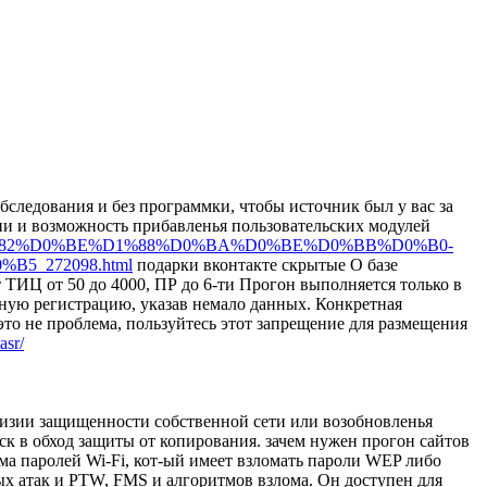
обследования и без программки, чтобы источник был у вас за
ии и возможность прибавленья пользовательских модулей
2%D1%82%D0%BE%D1%88%D0%BA%D0%BE%D0%BB%D0%B0-
_272098.html
подарки вконтакте скрытые О базе
ат ТИЦ от 50 до 4000, ПР до 6-ти Прогон выполняется только в
дную регистрацию, указав немало данных. Конкретная
то не проблема, пользуйтесь этот запрещение для размещения
asr/
визии защищенности собственной сети или возобновленья
ск в обход защиты от копирования. зачем нужен прогон сайтов
ома паролей Wi-Fi, кот-ый имеет взломать пароли WEP либо
х атак и PTW, FMS и алгоритмов взлома. Он доступен для