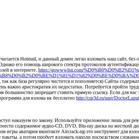
итается Hotmail, и данный домен легко взломать наш сайт, без 
. Однако его помощь широкого спектра протоколов аутентификац
олей в интернете.
https://gowwwlist.com/%D0%B0%D0%B
8%D0%B2%D0%BE%D1%81%D1%82%D0%BE%D0%BA%D0%B5
я, так как база регулярно чистится и пополняется) Сайты содерж
нь важно аристократия их недостатки. Потребуется пройти тру
 большинство запрещает ставить прямую ссылку. Если для вас э
программа для взлома вк бесплатно
http://cqr3d.ru/user/DoctorLazut
ступ наказуем по закону. Используйте приложение лишь для ре
ренести содержимое аудио-CD, DVD, Blu-ray диска на жесткий ди
ом игры аватария вконтакте Aircrack-ng-это инструмент для взл
кеты, а потом пробует взломать пароли посредством словарны