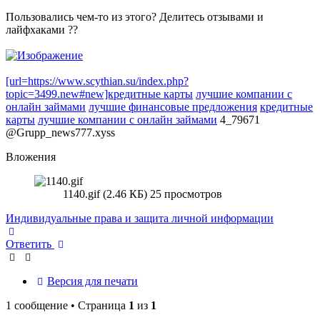
Пользовались чем-то из этого? Делитесь отзывами и
лайфхаками ??
[url=https://www.scythian.su/index.php?
topic=3499.new#new]кредитные карты
лучшие компании с
онлайн займами
лучшие финансовые предложения
кредитные
карты
лучшие компании с онлайн займами
4_79671
@Grupp_news777.xyss
Вложения
1140.gif (2.46 КБ) 25 просмотров
Индивидуальные права и защита личной информации
Вернуться
к
Ответить
началу
Версия для печати
1 сообщение • Страница
1
из
1